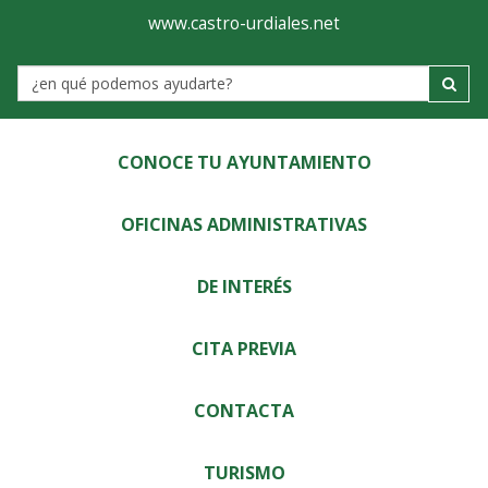
Ayuntamiento
Visor
www.castro-urdiales.net
de
Label
Castro-
Urdiales
CONOCE TU AYUNTAMIENTO
OFICINAS ADMINISTRATIVAS
DE INTERÉS
CITA PREVIA
CONTACTA
TURISMO