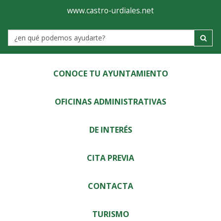
Ayuntamiento
Visor
www.castro-urdiales.net
de
Label
Castro-
Urdiales
CONOCE TU AYUNTAMIENTO
OFICINAS ADMINISTRATIVAS
DE INTERÉS
CITA PREVIA
CONTACTA
TURISMO