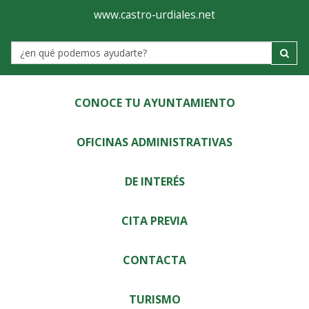
Ayuntamiento
Visor
www.castro-urdiales.net
de
Label
Castro-
Urdiales
CONOCE TU AYUNTAMIENTO
OFICINAS ADMINISTRATIVAS
DE INTERÉS
CITA PREVIA
CONTACTA
TURISMO