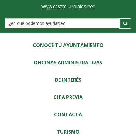
Ayuntamiento
Visor
www.castro-urdiales.net
de
Label
Castro-
Urdiales
CONOCE TU AYUNTAMIENTO
OFICINAS ADMINISTRATIVAS
DE INTERÉS
CITA PREVIA
CONTACTA
TURISMO