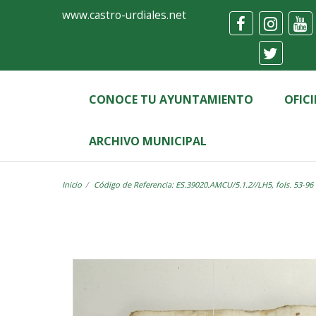
Ayuntamiento
Visor
www.castro-urdiales.net
de
Castro-
Urdiales
CONOCE TU AYUNTAMIENTO
OFIC
ARCHIVO MUNICIPAL
Inicio
Código de Referencia: ES.39020.AMCU/5.1.2//LH5, fols. 53-96