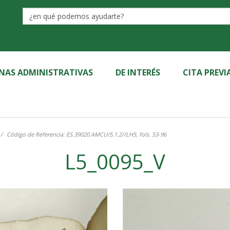
Label
INAS ADMINISTRATIVAS
DE INTERÉS
CITA PREVI
Código de Referencia: ES.39020.AMCU/5.1.2//LH5, fols. 53-96
L5_0095_V