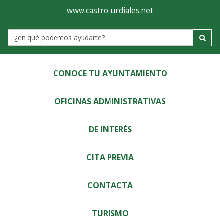
Ayuntamiento
Visor
www.castro-urdiales.net
de
Label
Castro-
Urdiales
CONOCE TU AYUNTAMIENTO
OFICINAS ADMINISTRATIVAS
DE INTERÉS
CITA PREVIA
CONTACTA
TURISMO