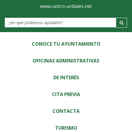
Ayuntamiento
Visor
www.castro-urdiales.net
de
Label
Castro-
Urdiales
CONOCE TU AYUNTAMIENTO
OFICINAS ADMINISTRATIVAS
DE INTERÉS
CITA PREVIA
CONTACTA
TURISMO