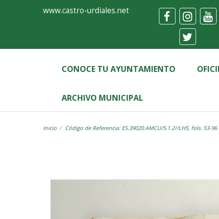
Ayuntamiento
Visor
www.castro-urdiales.net
de
Castro-
Urdiales
CONOCE TU AYUNTAMIENTO
OFIC
ARCHIVO MUNICIPAL
Inicio
Código de Referencia: ES.39020.AMCU/5.1.2//LH5, fols. 53-96