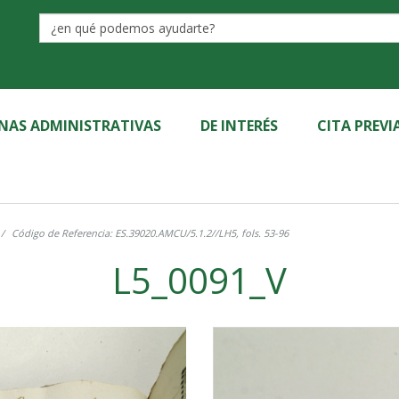
Label
INAS ADMINISTRATIVAS
DE INTERÉS
CITA PREVI
Código de Referencia: ES.39020.AMCU/5.1.2//LH5, fols. 53-96
L5_0091_V