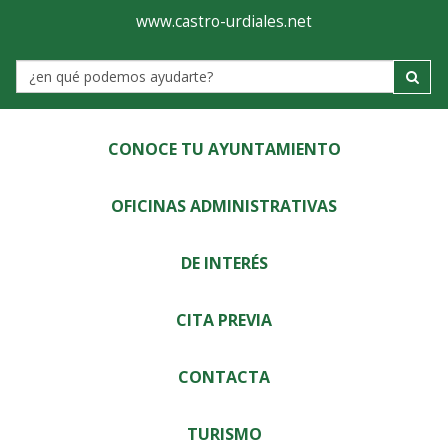
Ayuntamiento
Visor
www.castro-urdiales.net
de
Label
Castro-
Urdiales
CONOCE TU AYUNTAMIENTO
OFICINAS ADMINISTRATIVAS
DE INTERÉS
CITA PREVIA
CONTACTA
TURISMO