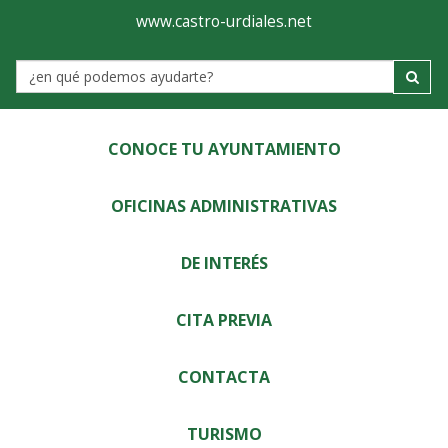
Ayuntamiento
Visor
www.castro-urdiales.net
de
Label
Castro-
Urdiales
CONOCE TU AYUNTAMIENTO
OFICINAS ADMINISTRATIVAS
DE INTERÉS
CITA PREVIA
CONTACTA
TURISMO