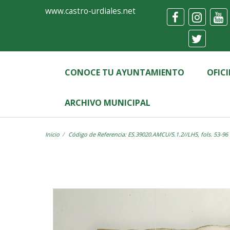
Ayuntamiento
Visor
www.castro-urdiales.net
de
Castro-
Urdiales
CONOCE TU AYUNTAMIENTO
OFIC
ARCHIVO MUNICIPAL
Inicio
Código de Referencia: ES.39020.AMCU/5.1.2//LH5, fols. 53-96