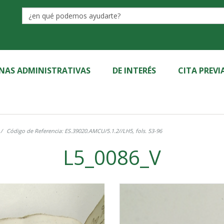
Label
INAS ADMINISTRATIVAS
DE INTERÉS
CITA PREVI
Código de Referencia: ES.39020.AMCU/5.1.2//LH5, fols. 53-96
L5_0086_V