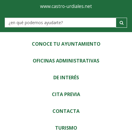
Ayuntamiento
Visor
www.castro-urdiales.net
de
Label
Castro-
Urdiales
CONOCE TU AYUNTAMIENTO
OFICINAS ADMINISTRATIVAS
DE INTERÉS
CITA PREVIA
CONTACTA
TURISMO