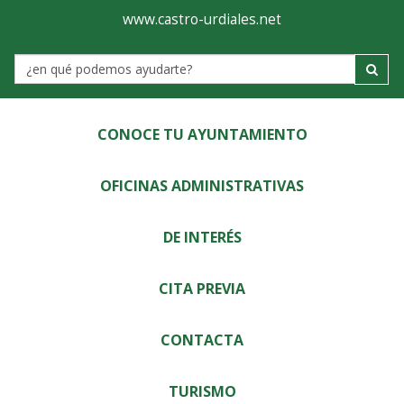
Ayuntamiento
Visor
www.castro-urdiales.net
de
Label
Castro-
Urdiales
CONOCE TU AYUNTAMIENTO
OFICINAS ADMINISTRATIVAS
DE INTERÉS
CITA PREVIA
CONTACTA
TURISMO