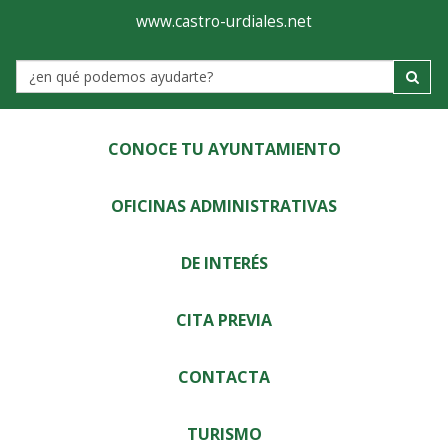
Ayuntamiento
Visor
www.castro-urdiales.net
de
Label
Castro-
Urdiales
CONOCE TU AYUNTAMIENTO
OFICINAS ADMINISTRATIVAS
DE INTERÉS
CITA PREVIA
CONTACTA
TURISMO