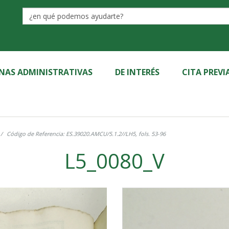
Label
INAS ADMINISTRATIVAS
DE INTERÉS
CITA PREVI
Código de Referencia: ES.39020.AMCU/5.1.2//LH5, fols. 53-96
L5_0080_V