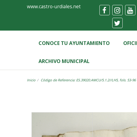
Ayuntamiento
Visor
www.castro-urdiales.net
de
Castro-
Urdiales
CONOCE TU AYUNTAMIENTO
OFIC
ARCHIVO MUNICIPAL
Inicio
Código de Referencia: ES.39020.AMCU/5.1.2//LH5, fols. 53-96