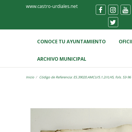
Ayuntamiento
Visor
www.castro-urdiales.net
de
Castro-
Urdiales
CONOCE TU AYUNTAMIENTO
OFIC
ARCHIVO MUNICIPAL
Inicio
Código de Referencia: ES.39020.AMCU/5.1.2//LH5, fols. 53-96