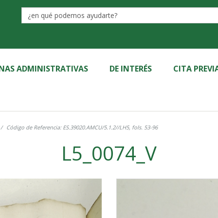
Label
INAS ADMINISTRATIVAS
DE INTERÉS
CITA PREVI
Código de Referencia: ES.39020.AMCU/5.1.2//LH5, fols. 53-96
L5_0074_V