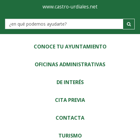
Ayuntamiento
Visor
www.castro-urdiales.net
de
Label
Castro-
Urdiales
CONOCE TU AYUNTAMIENTO
OFICINAS ADMINISTRATIVAS
DE INTERÉS
CITA PREVIA
CONTACTA
TURISMO