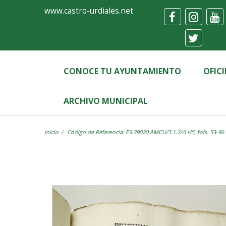
Ayuntamiento
Visor
www.castro-urdiales.net
de
Castro-
Urdiales
CONOCE TU AYUNTAMIENTO
OFIC
ARCHIVO MUNICIPAL
Inicio
Código de Referencia: ES.39020.AMCU/5.1.2//LH5, fols. 53-96