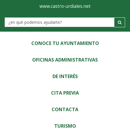
Ayuntamiento
Visor
www.castro-urdiales.net
de
Label
Castro-
Urdiales
CONOCE TU AYUNTAMIENTO
OFICINAS ADMINISTRATIVAS
DE INTERÉS
CITA PREVIA
CONTACTA
TURISMO