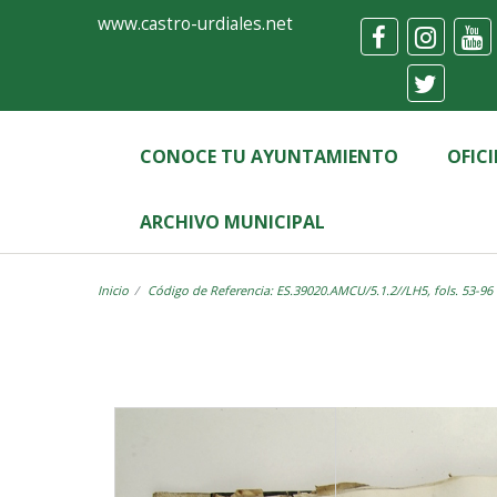
Ayuntamiento
Visor
www.castro-urdiales.net
de
Castro-
Urdiales
CONOCE TU AYUNTAMIENTO
OFIC
ARCHIVO MUNICIPAL
Inicio
Código de Referencia: ES.39020.AMCU/5.1.2//LH5, fols. 53-96