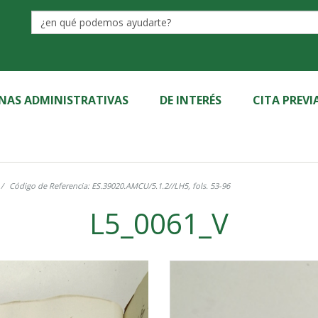
Label
INAS ADMINISTRATIVAS
DE INTERÉS
CITA PREVI
Código de Referencia: ES.39020.AMCU/5.1.2//LH5, fols. 53-96
L5_0061_V