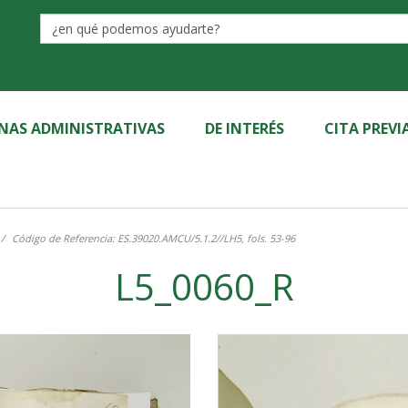
Label
INAS ADMINISTRATIVAS
DE INTERÉS
CITA PREVI
Código de Referencia: ES.39020.AMCU/5.1.2//LH5, fols. 53-96
L5_0060_R