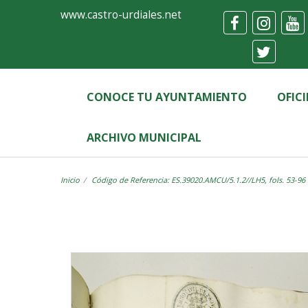
Ayuntamiento
Visor
www.castro-urdiales.net
de
Castro-
Urdiales
CONOCE TU AYUNTAMIENTO
OFIC
ARCHIVO MUNICIPAL
Inicio
Código de Referencia: ES.39020.AMCU/5.1.2//LH5, fols. 53-96