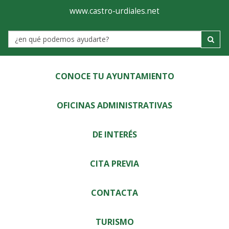
Ayuntamiento
Visor
www.castro-urdiales.net
de
Label
Castro-
Urdiales
CONOCE TU AYUNTAMIENTO
OFICINAS ADMINISTRATIVAS
DE INTERÉS
CITA PREVIA
CONTACTA
TURISMO