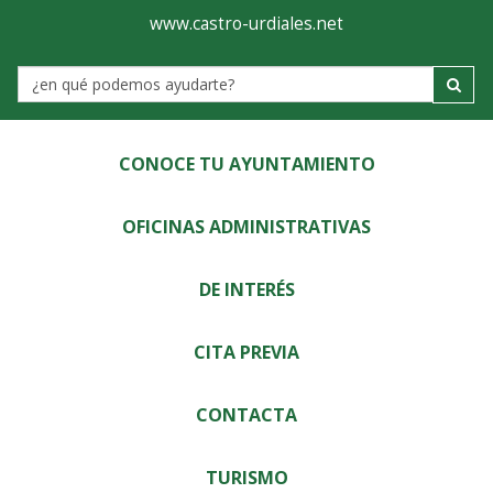
Ayuntamiento
Visor
www.castro-urdiales.net
de
Label
Castro-
Urdiales
CONOCE TU AYUNTAMIENTO
OFICINAS ADMINISTRATIVAS
DE INTERÉS
CITA PREVIA
CONTACTA
TURISMO