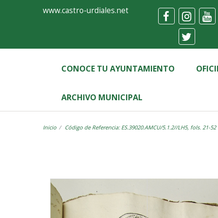
Ayuntamiento
Visor
www.castro-urdiales.net
de
Castro-
Urdiales
CONOCE TU AYUNTAMIENTO
OFIC
ARCHIVO MUNICIPAL
Inicio
Código de Referencia: ES.39020.AMCU/5.1.2//LH5, fols. 21-52