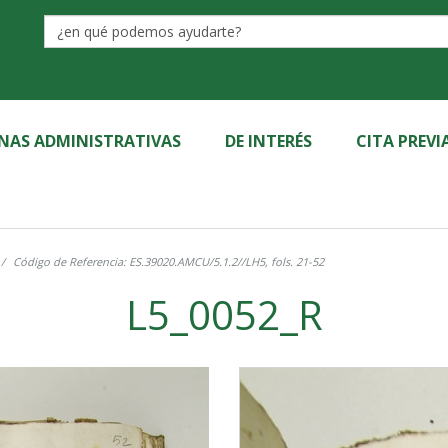
Label
INAS ADMINISTRATIVAS
DE INTERÉS
CITA PREVI
Código de Referencia: ES.39020.AMCU/5.1.2//LH5, fols. 21-52
L5_0052_R