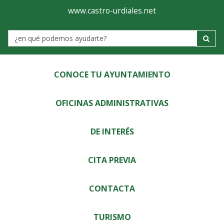
Ayuntamiento
Visor
www.castro-urdiales.net
de
Label
Castro-
Urdiales
CONOCE TU AYUNTAMIENTO
OFICINAS ADMINISTRATIVAS
DE INTERÉS
CITA PREVIA
CONTACTA
TURISMO