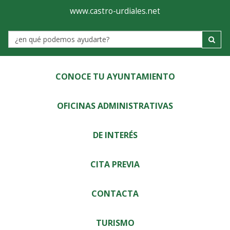
Ayuntamiento
Visor
www.castro-urdiales.net
de
Label
Castro-
Urdiales
CONOCE TU AYUNTAMIENTO
OFICINAS ADMINISTRATIVAS
DE INTERÉS
CITA PREVIA
CONTACTA
TURISMO