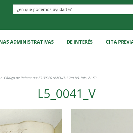
Label
INAS ADMINISTRATIVAS
DE INTERÉS
CITA PREVI
Código de Referencia: ES.39020.AMCU/5.1.2//LH5, fols. 21-52
L5_0041_V