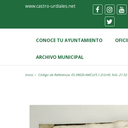
Ayuntamiento
Visor
www.castro-urdiales.net
de
Castro-
Urdiales
CONOCE TU AYUNTAMIENTO
OFIC
ARCHIVO MUNICIPAL
Inicio
Código de Referencia: ES.39020.AMCU/5.1.2//LH5, fols. 21-52