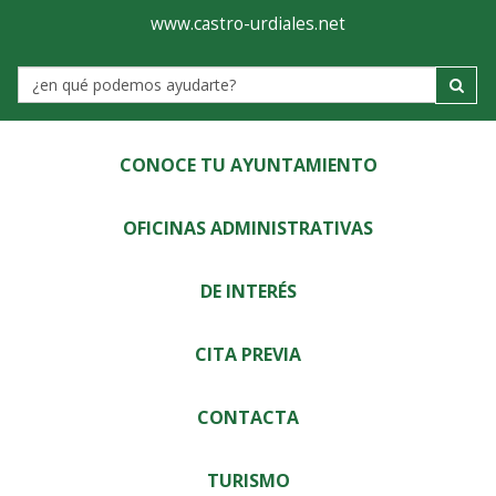
Ayuntamiento
Visor
www.castro-urdiales.net
de
Label
Castro-
Urdiales
CONOCE TU AYUNTAMIENTO
OFICINAS ADMINISTRATIVAS
DE INTERÉS
CITA PREVIA
CONTACTA
TURISMO