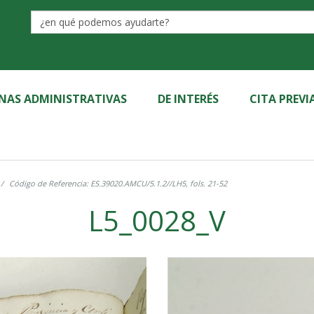
Label
INAS ADMINISTRATIVAS
DE INTERÉS
CITA PREVI
Código de Referencia: ES.39020.AMCU/5.1.2//LH5, fols. 21-52
L5_0028_V