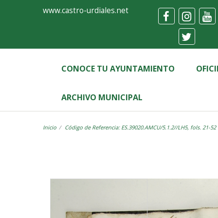
Ayuntamiento
Visor
www.castro-urdiales.net
de
Castro-
Urdiales
CONOCE TU AYUNTAMIENTO
OFIC
ARCHIVO MUNICIPAL
Inicio
Código de Referencia: ES.39020.AMCU/5.1.2//LH5, fols. 21-52