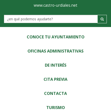
Ayuntamiento
Visor
www.castro-urdiales.net
de
Label
Castro-
Urdiales
CONOCE TU AYUNTAMIENTO
OFICINAS ADMINISTRATIVAS
DE INTERÉS
CITA PREVIA
CONTACTA
TURISMO