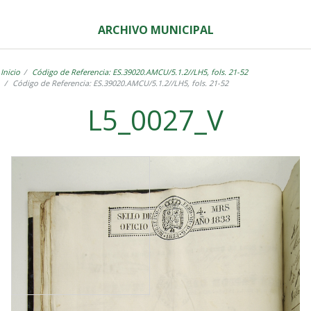
ARCHIVO MUNICIPAL
Inicio
Código de Referencia: ES.39020.AMCU/5.1.2//LH5, fols. 21-52
Código de Referencia: ES.39020.AMCU/5.1.2//LH5, fols. 21-52
L5_0027_V