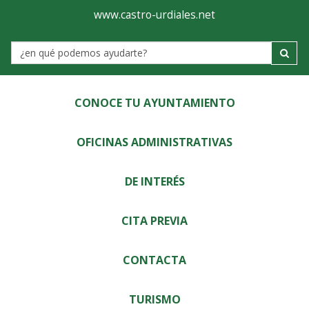
Ayuntamiento
Visor
www.castro-urdiales.net
de
Label
Castro-
Urdiales
CONOCE TU AYUNTAMIENTO
OFICINAS ADMINISTRATIVAS
DE INTERÉS
CITA PREVIA
CONTACTA
TURISMO