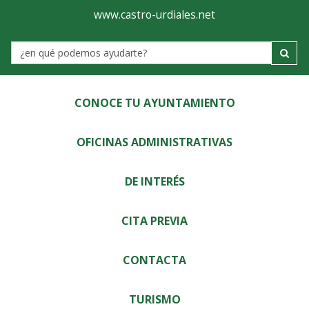
Ayuntamiento
Visor
www.castro-urdiales.net
de
Label
Castro-
Urdiales
CONOCE TU AYUNTAMIENTO
OFICINAS ADMINISTRATIVAS
DE INTERÉS
CITA PREVIA
CONTACTA
TURISMO