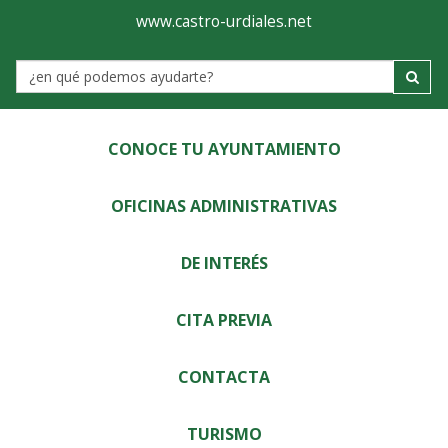
Ayuntamiento
Visor
www.castro-urdiales.net
de
Label
Castro-
Urdiales
CONOCE TU AYUNTAMIENTO
OFICINAS ADMINISTRATIVAS
DE INTERÉS
CITA PREVIA
CONTACTA
TURISMO