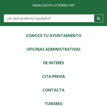
Ayuntamiento
Visor
www.castro-urdiales.net
de
Label
Castro-
Urdiales
CONOCE TU AYUNTAMIENTO
OFICINAS ADMINISTRATIVAS
DE INTERÉS
CITA PREVIA
CONTACTA
TURISMO