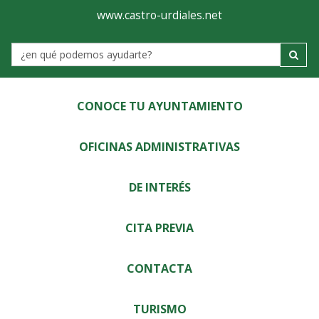
Ayuntamiento
Visor
www.castro-urdiales.net
de
Label
Castro-
Urdiales
CONOCE TU AYUNTAMIENTO
OFICINAS ADMINISTRATIVAS
DE INTERÉS
CITA PREVIA
CONTACTA
TURISMO