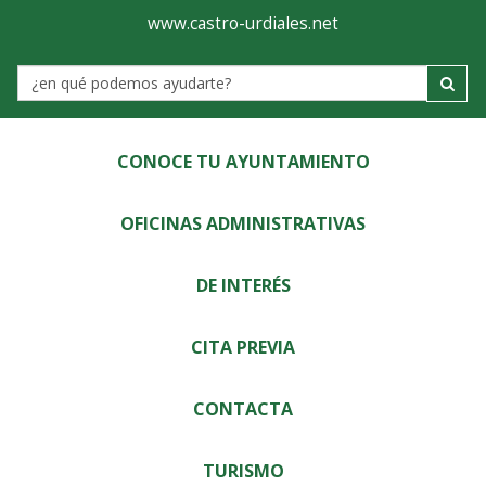
Ayuntamiento
Visor
www.castro-urdiales.net
de
Label
Castro-
Urdiales
CONOCE TU AYUNTAMIENTO
OFICINAS ADMINISTRATIVAS
DE INTERÉS
CITA PREVIA
CONTACTA
TURISMO