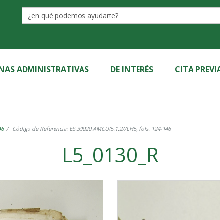
Label
INAS ADMINISTRATIVAS
DE INTERÉS
CITA PREVI
46
Código de Referencia: ES.39020.AMCU/5.1.2//LH5, fols. 124-146
L5_0130_R