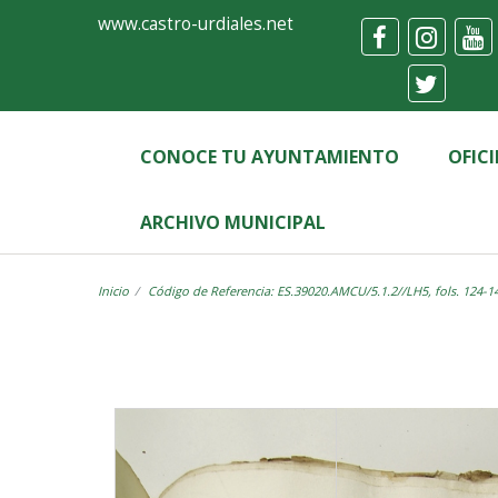
Ayuntamiento
Visor
www.castro-urdiales.net
de
Castro-
Urdiales
CONOCE TU AYUNTAMIENTO
OFIC
ARCHIVO MUNICIPAL
Inicio
Código de Referencia: ES.39020.AMCU/5.1.2//LH5, fols. 124-1