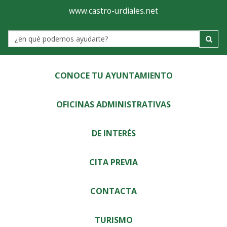
Ayuntamiento
Visor
www.castro-urdiales.net
de
Label
Castro-
Urdiales
CONOCE TU AYUNTAMIENTO
OFICINAS ADMINISTRATIVAS
DE INTERÉS
CITA PREVIA
CONTACTA
TURISMO