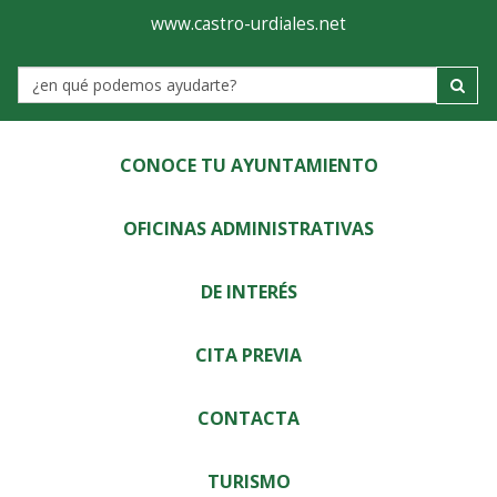
Ayuntamiento
Visor
www.castro-urdiales.net
de
Label
Castro-
Urdiales
CONOCE TU AYUNTAMIENTO
OFICINAS ADMINISTRATIVAS
DE INTERÉS
CITA PREVIA
CONTACTA
TURISMO