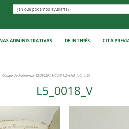
Label
INAS ADMINISTRATIVAS
DE INTERÉS
CITA PREVI
Código de Referencia: ES.39020.AMCU/5.1.2//LH5, fols. 1-20
L5_0018_V