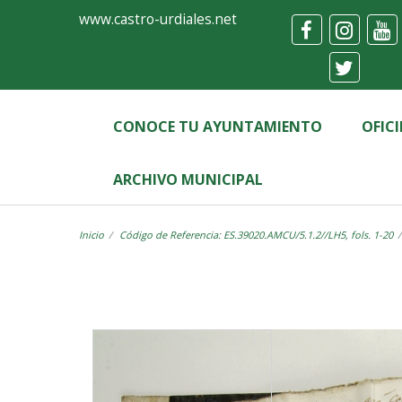
Ayuntamiento
Visor
www.castro-urdiales.net
de
Castro-
Urdiales
CONOCE TU AYUNTAMIENTO
OFIC
ARCHIVO MUNICIPAL
Inicio
Código de Referencia: ES.39020.AMCU/5.1.2//LH5, fols. 1-20