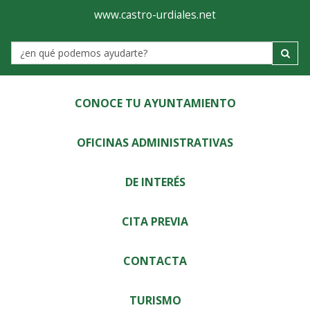
Ayuntamiento
Visor
www.castro-urdiales.net
de
Label
Castro-
Urdiales
CONOCE TU AYUNTAMIENTO
OFICINAS ADMINISTRATIVAS
DE INTERÉS
CITA PREVIA
CONTACTA
TURISMO