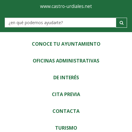
Ayuntamiento
Visor
www.castro-urdiales.net
de
Label
Castro-
Urdiales
CONOCE TU AYUNTAMIENTO
OFICINAS ADMINISTRATIVAS
DE INTERÉS
CITA PREVIA
CONTACTA
TURISMO