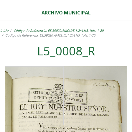
ARCHIVO MUNICIPAL
Inicio
Código de Referencia: ES.39020.AMCU/5.1.2//LH5, fols. 1-20
Código de Referencia: ES.39020.AMCU/5.1.2//LH5, fols. 1-20
L5_0008_R