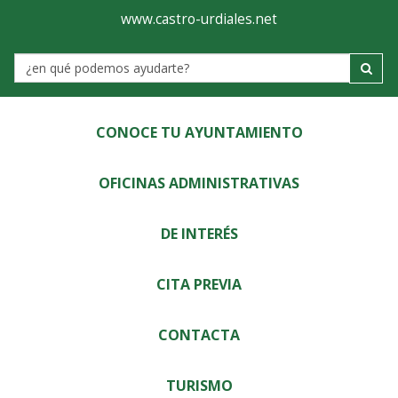
Ayuntamiento
Visor
www.castro-urdiales.net
de
Label
Castro-
Urdiales
CONOCE TU AYUNTAMIENTO
OFICINAS ADMINISTRATIVAS
DE INTERÉS
CITA PREVIA
CONTACTA
TURISMO