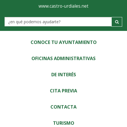
Ayuntamiento
Visor
www.castro-urdiales.net
de
Label
Castro-
Urdiales
CONOCE TU AYUNTAMIENTO
OFICINAS ADMINISTRATIVAS
DE INTERÉS
CITA PREVIA
CONTACTA
TURISMO