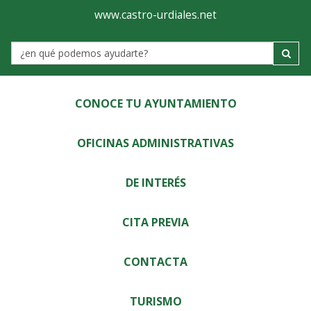
Ayuntamiento
Visor
www.castro-urdiales.net
de
Label
Castro-
Urdiales
CONOCE TU AYUNTAMIENTO
OFICINAS ADMINISTRATIVAS
DE INTERÉS
CITA PREVIA
CONTACTA
TURISMO