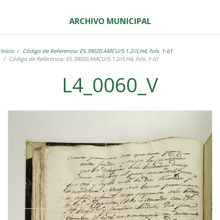
ARCHIVO MUNICIPAL
Inicio
Código de Referencia: ES.39020.AMCU/5.1.2//LH4, fols. 1-61
Código de Referencia: ES.39020.AMCU/5.1.2//LH4, fols. 1-61
L4_0060_V