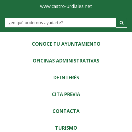
Ayuntamiento
Visor
www.castro-urdiales.net
de
Label
Castro-
Urdiales
CONOCE TU AYUNTAMIENTO
OFICINAS ADMINISTRATIVAS
DE INTERÉS
CITA PREVIA
CONTACTA
TURISMO