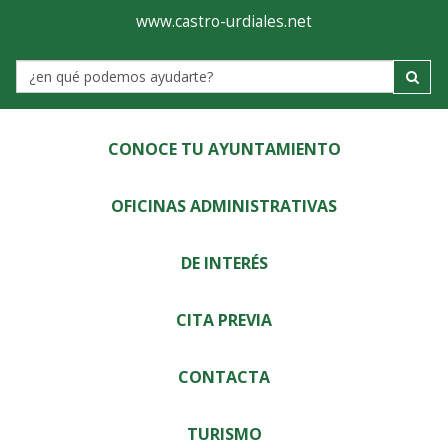
Ayuntamiento
Visor
www.castro-urdiales.net
de
Label
Castro-
Urdiales
CONOCE TU AYUNTAMIENTO
OFICINAS ADMINISTRATIVAS
DE INTERÉS
CITA PREVIA
CONTACTA
TURISMO