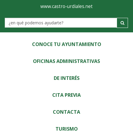
Ayuntamiento
Visor
www.castro-urdiales.net
de
Label
Castro-
Urdiales
CONOCE TU AYUNTAMIENTO
OFICINAS ADMINISTRATIVAS
DE INTERÉS
CITA PREVIA
CONTACTA
TURISMO