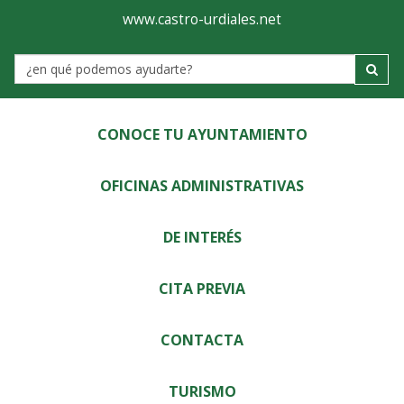
Ayuntamiento
Visor
www.castro-urdiales.net
de
Label
Castro-
Urdiales
CONOCE TU AYUNTAMIENTO
OFICINAS ADMINISTRATIVAS
DE INTERÉS
CITA PREVIA
CONTACTA
TURISMO