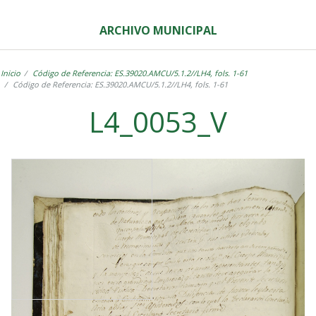
ARCHIVO MUNICIPAL
Inicio
Código de Referencia: ES.39020.AMCU/5.1.2//LH4, fols. 1-61
Código de Referencia: ES.39020.AMCU/5.1.2//LH4, fols. 1-61
L4_0053_V